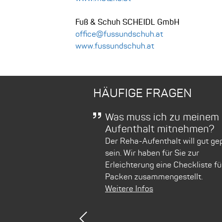
Fuß & Schuh SCHEIDL GmbH
office@fussundschuh.at
www.fussundschuh.at
HÄUFIGE FRAGEN
erreicht man Bad
Was muss ich zu meinem
n Wien aus?
Aufenthalt mitnehmen?
ichen Sie die Klinik
Der Reha-Aufenthalt will gut ge
em Auto in gerade
sein. Wir haben für Sie zur
ten. Auch mit dem Bus
Erleichterung eine Checkliste fü
ell und einfach zu
Packen zusammengestellt.
Weitere Infos
Previous