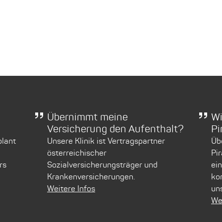
Übernimmt meine
Wi
Versicherung den Aufenthalt?
Pi
plant
Unsere Klinik ist Vertragspartner
Übe
österreichischer
Pi
rs
Sozialversicherungsträger und
ei
Krankenversicherungen.
ko
Weitere Infos
uns
We