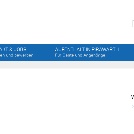
AKT & JOBS
AUFENTHALT IN PIRAWARTH
gen und bewerben
Für Gäste und Angehörige
W