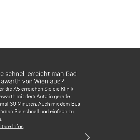
e schnell erreicht man Bad
Was muss ich 
rawarth von Wien aus?
Aufenthalt mi
r die A5 erreichen Sie die Klinik
Der Reha-Aufenthal
rawarth mit dem Auto in gerade
sein. Wir haben für
nmal 30 Minuten. Auch mit dem Bus
Erleichterung eine
mmen Sie schnell und einfach zu
Packen zusammeng
.
Weitere Infos
itere Infos
Next